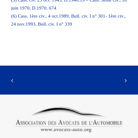
(5) Cass. civ. 23 oct. 1945, D.1946.19 – Cass. 3ème civ., 18
juin 1970, D.1970. 674
(6) Cass. 1ère civ., 4 oct.1989, Bull. civ. I n° 301- 1ère civ.,
24 nov.1993, Bull. civ. I n° 339