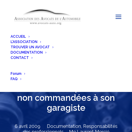
ACCUEIL
L’ASSOCIATION
TROUVER UN AVOCAT
DOCUMENTATION
CONTACT
Forum
FAQ
Le sort des réparations
non commandées à son
garagiste
6 avril 2009
Documentation
,
Responsabilités
des professionnels
Me Laurent Mercié