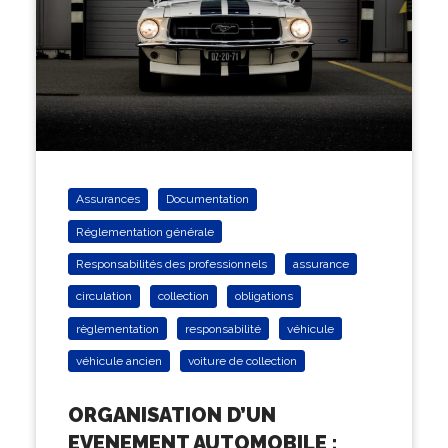
Assurances
Documentation
Réglementation générale
Responsabilités des professionnels
assurance
circulation
collection
obligations
règlementation
responsabilité
véhicule
véhicule ancien
voiture de collection
ORGANISATION D’UN
EVENEMENT AUTOMOBILE :