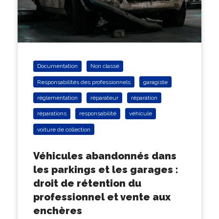
Documentation
Non classé
Responsabilités des professionnels
garagiste
règlementation
réparateur
réparation
réparations
responsabilité
véhicule
voiture de collection
Véhicules abandonnés dans
les parkings et les garages :
droit de rétention du
professionnel et vente aux
enchères