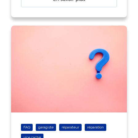
FAQ
garagiste
réparateur
réparation
vice caché