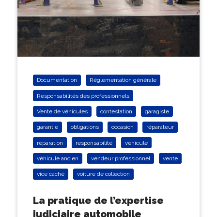
Documentation
Réglementation générale
Responsabilités des professionnels
Vente de véhicules
contestation
garagiste
garantie
obligations
occasion
réparateur
réparation
responsabilité
véhicule
véhicule ancien
vendeur professionnel
vente
vice caché
voiture de collection
La pratique de l’expertise
judiciaire automobile