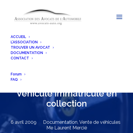
ACCUEIL
L’ASSOCIATION
TROUVER UN AVOCAT
DOCUMENTATION
CONTACT
Forum
FAQ
Véhicule immatriculé en
collection
6 avril 2009
Documentation
,
Vente de véhicules
Me Laurent Mercié